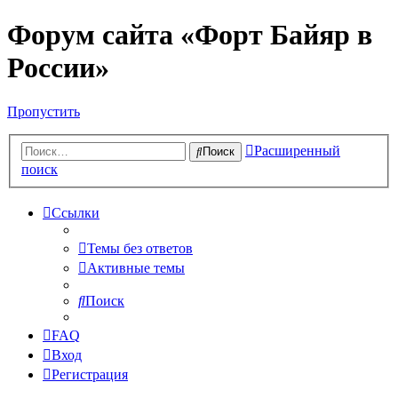
Форум сайта «Форт Байяр в
России»
Пропустить
Расширенный
Поиск
поиск
Ссылки
Темы без ответов
Активные темы
Поиск
FAQ
Вход
Регистрация