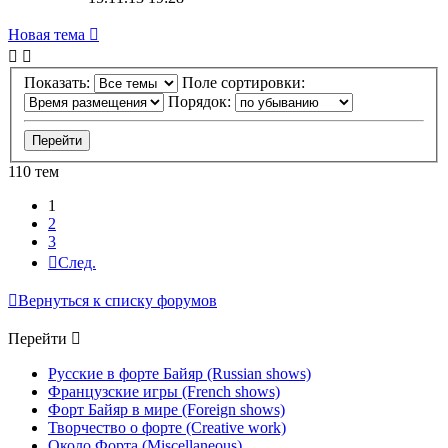
Новая тема
Показать:
Поле сортировки:
Порядок:
110 тем
1
2
3
След.
Вернуться к списку форумов
Перейти
Русские в форте Байяр (Russian shows)
Французские игры (French shows)
Форт Байяр в мире (Foreign shows)
Творчество о форте (Creative work)
Около Форта (Miscellaneous)