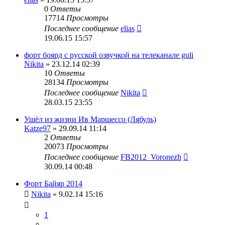
0
Ответы
17714
Просмотры
Последнее сообщение
elias
19.06.15 15:57
форт боярд с русской озвучкой на телеканале guli
Nikita
» 23.12.14 02:39
10
Ответы
28134
Просмотры
Последнее сообщение
Nikita
28.03.15 23:55
Ушёл из жизни Ив Маршессо (Лябуль)
Katze97
» 29.09.14 11:14
2
Ответы
20073
Просмотры
Последнее сообщение
FB2012_Voronezh
30.09.14 00:48
Форт Байяр 2014
Nikita
» 9.02.14 15:16
1
…