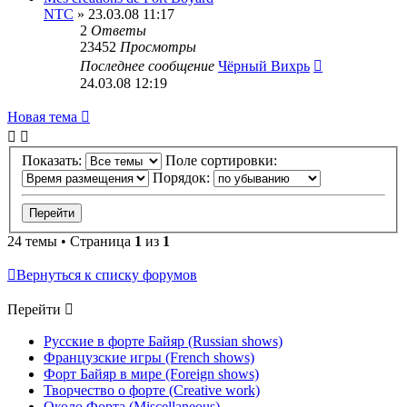
NTC
» 23.03.08 11:17
2
Ответы
23452
Просмотры
Последнее сообщение
Чёрный Вихрь
24.03.08 12:19
Новая тема
Показать:
Поле сортировки:
Порядок:
24 темы • Страница
1
из
1
Вернуться к списку форумов
Перейти
Русские в форте Байяр (Russian shows)
Французские игры (French shows)
Форт Байяр в мире (Foreign shows)
Творчество о форте (Creative work)
Около Форта (Miscellaneous)