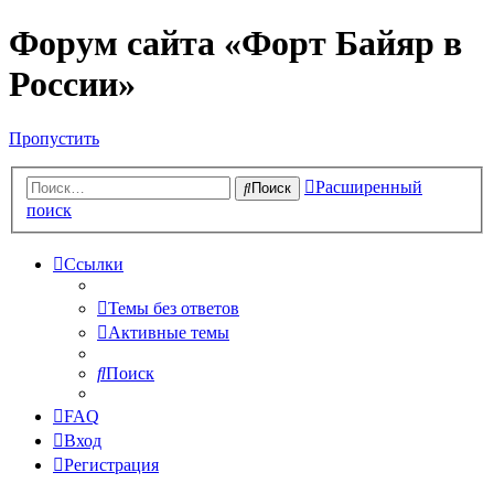
Форум сайта «Форт Байяр в
России»
Пропустить
Расширенный
Поиск
поиск
Ссылки
Темы без ответов
Активные темы
Поиск
FAQ
Вход
Регистрация