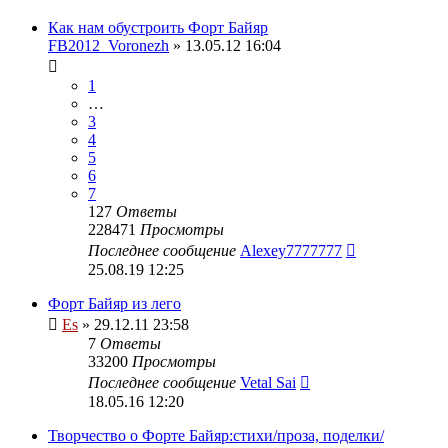
Как нам обустроить Форт Байяр
FB2012_Voronezh
» 13.05.12 16:04
1
…
3
4
5
6
7
127
Ответы
228471
Просмотры
Последнее сообщение
Alexey7777777
25.08.19 12:25
Форт Байяр из лего
Es
» 29.12.11 23:58
7
Ответы
33200
Просмотры
Последнее сообщение
Vetal Sai
18.05.16 12:20
Творчество о Форте Байяр:стихи/проза, поделки/