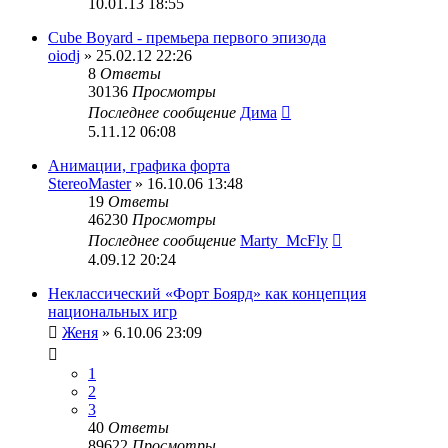
10.01.13 18:55
Cube Boyard - премьера первого эпизода
oiodj
» 25.02.12 22:26
8
Ответы
30136
Просмотры
Последнее сообщение
Дима
5.11.12 06:08
Анимации, графика форта
StereoMaster
» 16.10.06 13:48
19
Ответы
46230
Просмотры
Последнее сообщение
Marty_McFly
4.09.12 20:24
Неклассический «Форт Боярд» как концепция
национальных игр
Женя
» 6.10.06 23:09
1
2
3
40
Ответы
89622
Просмотры