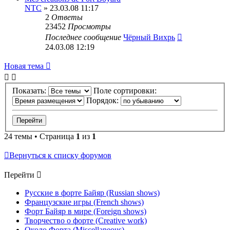
NTC
» 23.03.08 11:17
2
Ответы
23452
Просмотры
Последнее сообщение
Чёрный Вихрь
24.03.08 12:19
Новая тема
Показать:
Поле сортировки:
Порядок:
24 темы • Страница
1
из
1
Вернуться к списку форумов
Перейти
Русские в форте Байяр (Russian shows)
Французские игры (French shows)
Форт Байяр в мире (Foreign shows)
Творчество о форте (Creative work)
Около Форта (Miscellaneous)