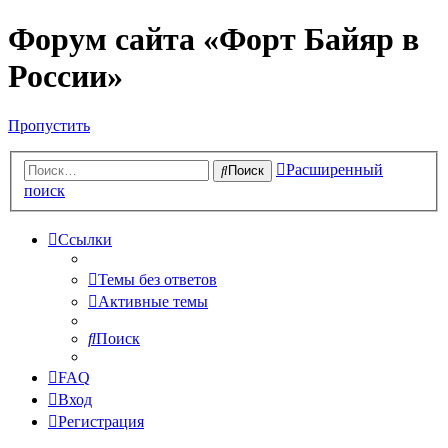
Форум сайта «Форт Байяр в
России»
Пропустить
Расширенный
Поиск
поиск
Ссылки
Темы без ответов
Активные темы
Поиск
FAQ
Вход
Регистрация