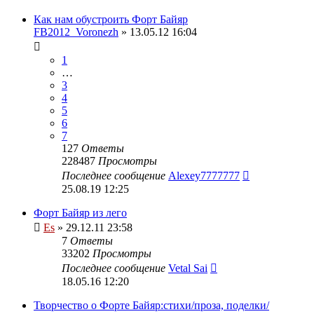
Как нам обустроить Форт Байяр
FB2012_Voronezh
» 13.05.12 16:04
1
…
3
4
5
6
7
127
Ответы
228487
Просмотры
Последнее сообщение
Alexey7777777
25.08.19 12:25
Форт Байяр из лего
Es
» 29.12.11 23:58
7
Ответы
33202
Просмотры
Последнее сообщение
Vetal Sai
18.05.16 12:20
Творчество о Форте Байяр:стихи/проза, поделки/