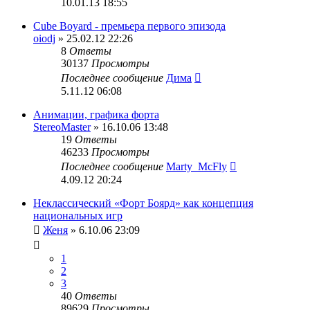
10.01.13 18:55
Cube Boyard - премьера первого эпизода
oiodj
» 25.02.12 22:26
8
Ответы
30137
Просмотры
Последнее сообщение
Дима
5.11.12 06:08
Анимации, графика форта
StereoMaster
» 16.10.06 13:48
19
Ответы
46233
Просмотры
Последнее сообщение
Marty_McFly
4.09.12 20:24
Неклассический «Форт Боярд» как концепция
национальных игр
Женя
» 6.10.06 23:09
1
2
3
40
Ответы
89629
Просмотры