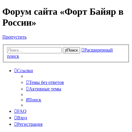
Форум сайта «Форт Байяр в
России»
Пропустить
Расширенный
Поиск
поиск
Ссылки
Темы без ответов
Активные темы
Поиск
FAQ
Вход
Регистрация