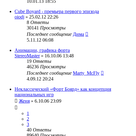
10.01.13 18:55
Cube Boyard - премьера первого эпизода
oiodj
» 25.02.12 22:26
8
Ответы
30141
Просмотры
Последнее сообщение
Дима
5.11.12 06:08
Анимации, графика форта
StereoMaster
» 16.10.06 13:48
19
Ответы
46236
Просмотры
Последнее сообщение
Marty_McFly
4.09.12 20:24
Неклассический «Форт Боярд» как концепция
национальных игр
Женя
» 6.10.06 23:09
1
2
3
40
Ответы
89640
Просмотры