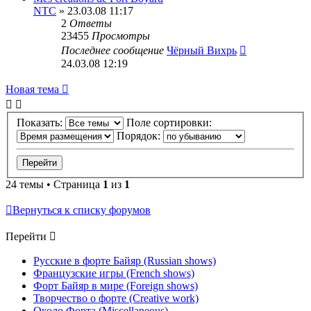
NTC
» 23.03.08 11:17
2
Ответы
23455
Просмотры
Последнее сообщение
Чёрный Вихрь
24.03.08 12:19
Новая тема
Показать:
Поле сортировки:
Порядок:
24 темы • Страница
1
из
1
Вернуться к списку форумов
Перейти
Русские в форте Байяр (Russian shows)
Французские игры (French shows)
Форт Байяр в мире (Foreign shows)
Творчество о форте (Creative work)
Около Форта (Miscellaneous)