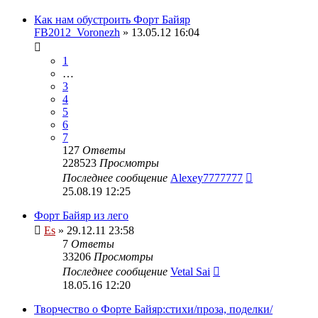
Как нам обустроить Форт Байяр
FB2012_Voronezh
» 13.05.12 16:04
1
…
3
4
5
6
7
127
Ответы
228523
Просмотры
Последнее сообщение
Alexey7777777
25.08.19 12:25
Форт Байяр из лего
Es
» 29.12.11 23:58
7
Ответы
33206
Просмотры
Последнее сообщение
Vetal Sai
18.05.16 12:20
Творчество о Форте Байяр:стихи/проза, поделки/