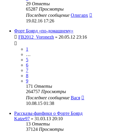
29
Ответы
65287
Просмотры
Последнее сообщение
Олигарх
19.02.16 17:26
Форт Боярд «по-домашнему»
FB2012_Voronezh
» 20.05.12 23:16
1
…
5
6
7
8
9
171
Ответы
264757
Просмотры
Последнее сообщение
Вася
10.08.15 01:38
Рассказы-фанфики о Форте Боярд
Katze97
» 31.03.13 20:10
13
Ответы
37124
Просмотры