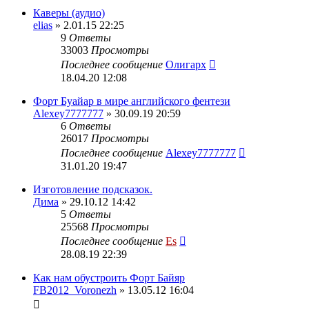
Каверы (аудио)
elias
» 2.01.15 22:25
9
Ответы
33003
Просмотры
Последнее сообщение
Олигарх
18.04.20 12:08
Форт Буайар в мире английского фентези
Alexey7777777
» 30.09.19 20:59
6
Ответы
26017
Просмотры
Последнее сообщение
Alexey7777777
31.01.20 19:47
Изготовление подсказок.
Дима
» 29.10.12 14:42
5
Ответы
25568
Просмотры
Последнее сообщение
Es
28.08.19 22:39
Как нам обустроить Форт Байяр
FB2012_Voronezh
» 13.05.12 16:04