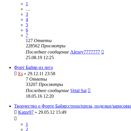
1
…
3
4
5
6
7
127
Ответы
228562
Просмотры
Последнее сообщение
Alexey7777777
25.08.19 12:25
Форт Байяр из лего
Es
» 29.12.11 23:58
7
Ответы
33207
Просмотры
Последнее сообщение
Vetal Sai
18.05.16 12:20
Творчество о Форте Байяр:стихи/проза, поделки/зарисовк
Katze97
» 29.05.12 15:49
1
2