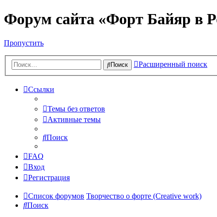
Форум сайта «Форт Байяр в Р
Пропустить
Расширенный поиск
Поиск
Ссылки
Темы без ответов
Активные темы
Поиск
FAQ
Вход
Регистрация
Список форумов
Творчество о форте (Creative work)
Поиск