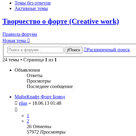
Темы без ответов
Активные темы
Творчество о форте (Creative work)
Правила форума
Новая тема
Расширенный поиск
Поиск
24 темы • Страница
1
из
1
Объявления
Ответы
Просмотры
Последнее сообщение
МайнКрафт Форт Боярд
elias
» 18.06.13 01:48
1
2
26
Ответы
57972
Просмотры