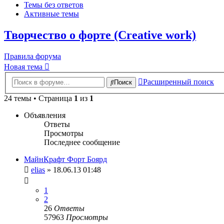
Темы без ответов
Активные темы
Творчество о форте (Creative work)
Правила форума
Новая тема
Расширенный поиск
Поиск
24 темы • Страница
1
из
1
Объявления
Ответы
Просмотры
Последнее сообщение
МайнКрафт Форт Боярд
elias
» 18.06.13 01:48
1
2
26
Ответы
57963
Просмотры