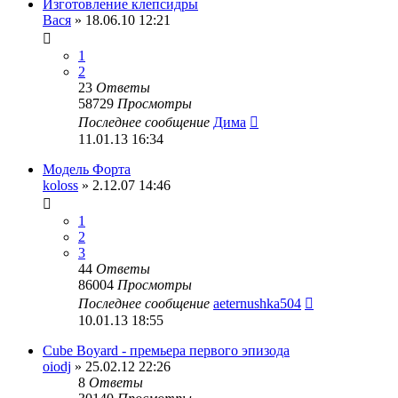
Изготовление клепсидры
Вася
» 18.06.10 12:21
1
2
23
Ответы
58729
Просмотры
Последнее сообщение
Дима
11.01.13 16:34
Модель Форта
koloss
» 2.12.07 14:46
1
2
3
44
Ответы
86004
Просмотры
Последнее сообщение
aeternushka504
10.01.13 18:55
Cube Boyard - премьера первого эпизода
oiodj
» 25.02.12 22:26
8
Ответы