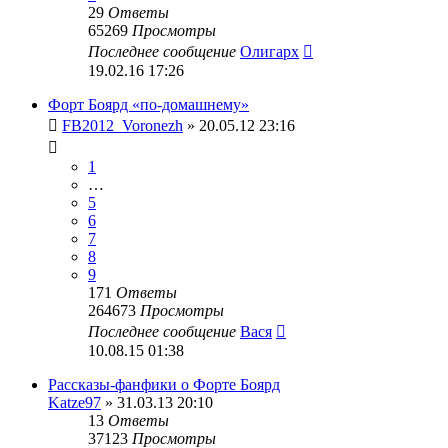
29
Ответы
65269
Просмотры
Последнее сообщение
Олигарх
19.02.16 17:26
Форт Боярд «по-домашнему»
FB2012_Voronezh
» 20.05.12 23:16
1
…
5
6
7
8
9
171
Ответы
264673
Просмотры
Последнее сообщение
Вася
10.08.15 01:38
Рассказы-фанфики о Форте Боярд
Katze97
» 31.03.13 20:10
13
Ответы
37123
Просмотры