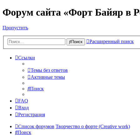
Форум сайта «Форт Байяр в Р
Пропустить
Расширенный поиск
Поиск
Ссылки
Темы без ответов
Активные темы
Поиск
FAQ
Вход
Регистрация
Список форумов
Творчество о форте (Creative work)
Поиск