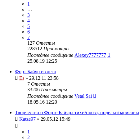
1
…
3
4
5
6
7
127
Ответы
228512
Просмотры
Последнее сообщение
Alexey7777777
25.08.19 12:25
Форт Байяр из лего
Es
» 29.12.11 23:58
7
Ответы
33206
Просмотры
Последнее сообщение
Vetal Sai
18.05.16 12:20
Творчество о Форте Байяр:стихи/проза, поделки/зарисовк
Katze97
» 29.05.12 15:49
1
2