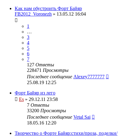
Как нам обустроить Форт Байяр
FB2012_Voronezh
» 13.05.12 16:04
1
…
3
4
5
6
7
127
Ответы
228471
Просмотры
Последнее сообщение
Alexey7777777
25.08.19 12:25
Форт Байяр из лего
Es
» 29.12.11 23:58
7
Ответы
33200
Просмотры
Последнее сообщение
Vetal Sai
18.05.16 12:20
Творчество о Форте Байяр:стихи/проза, поделки/