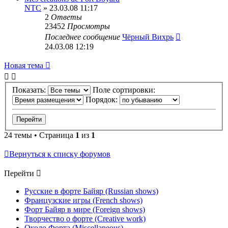
NTC
» 23.03.08 11:17
2
Ответы
23452
Просмотры
Последнее сообщение
Чёрный Вихрь
24.03.08 12:19
Новая тема
Показать:
Поле сортировки:
Порядок:
24 темы • Страница
1
из
1
Вернуться к списку форумов
Перейти
Русские в форте Байяр (Russian shows)
Французские игры (French shows)
Форт Байяр в мире (Foreign shows)
Творчество о форте (Creative work)
Около Форта (Miscellaneous)