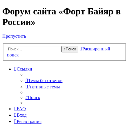
Форум сайта «Форт Байяр в
России»
Пропустить
Расширенный
Поиск
поиск
Ссылки
Темы без ответов
Активные темы
Поиск
FAQ
Вход
Регистрация