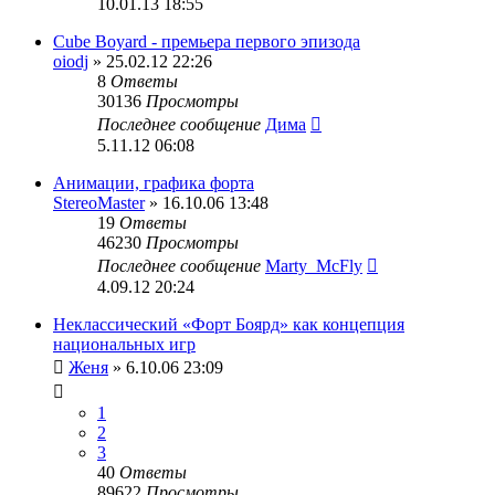
10.01.13 18:55
Cube Boyard - премьера первого эпизода
oiodj
» 25.02.12 22:26
8
Ответы
30136
Просмотры
Последнее сообщение
Дима
5.11.12 06:08
Анимации, графика форта
StereoMaster
» 16.10.06 13:48
19
Ответы
46230
Просмотры
Последнее сообщение
Marty_McFly
4.09.12 20:24
Неклассический «Форт Боярд» как концепция
национальных игр
Женя
» 6.10.06 23:09
1
2
3
40
Ответы
89622
Просмотры