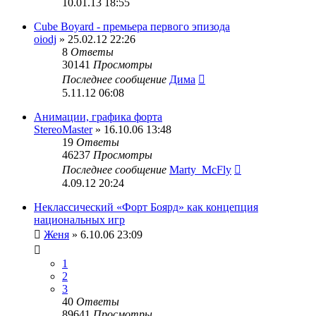
10.01.13 18:55
Cube Boyard - премьера первого эпизода
oiodj
» 25.02.12 22:26
8
Ответы
30141
Просмотры
Последнее сообщение
Дима
5.11.12 06:08
Анимации, графика форта
StereoMaster
» 16.10.06 13:48
19
Ответы
46237
Просмотры
Последнее сообщение
Marty_McFly
4.09.12 20:24
Неклассический «Форт Боярд» как концепция
национальных игр
Женя
» 6.10.06 23:09
1
2
3
40
Ответы
89641
Просмотры