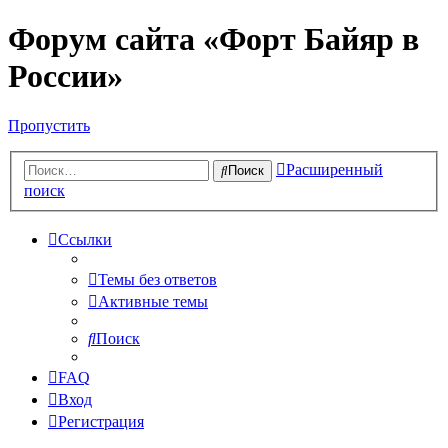
Форум сайта «Форт Байяр в
России»
Пропустить
Расширенный
Поиск
поиск
Ссылки
Темы без ответов
Активные темы
Поиск
FAQ
Вход
Регистрация