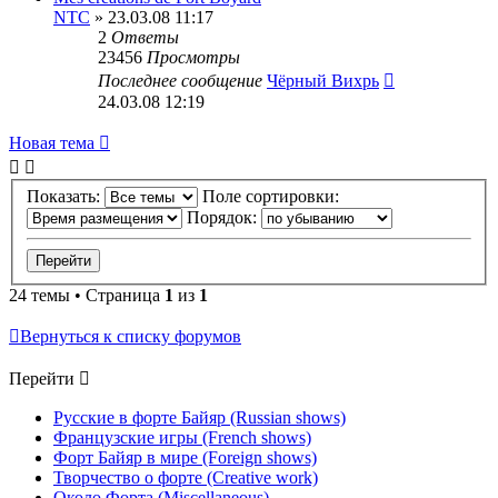
NTC
» 23.03.08 11:17
2
Ответы
23456
Просмотры
Последнее сообщение
Чёрный Вихрь
24.03.08 12:19
Новая тема
Показать:
Поле сортировки:
Порядок:
24 темы • Страница
1
из
1
Вернуться к списку форумов
Перейти
Русские в форте Байяр (Russian shows)
Французские игры (French shows)
Форт Байяр в мире (Foreign shows)
Творчество о форте (Creative work)
Около Форта (Miscellaneous)