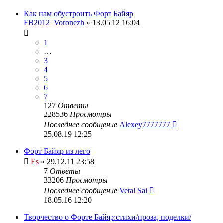
Как нам обустроить Форт Байяр
FB2012_Voronezh
» 13.05.12 16:04
1
…
3
4
5
6
7
127
Ответы
228536
Просмотры
Последнее сообщение
Alexey7777777
25.08.19 12:25
Форт Байяр из лего
Es
» 29.12.11 23:58
7
Ответы
33206
Просмотры
Последнее сообщение
Vetal Sai
18.05.16 12:20
Творчество о Форте Байяр:стихи/проза, поделки/