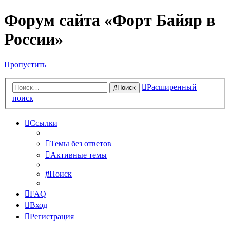
Форум сайта «Форт Байяр в
России»
Пропустить
Расширенный
Поиск
поиск
Ссылки
Темы без ответов
Активные темы
Поиск
FAQ
Вход
Регистрация