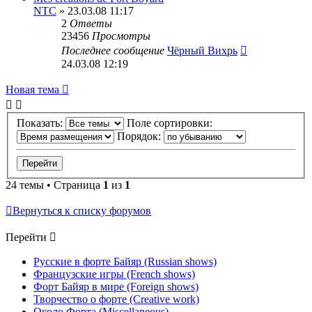
NTC
» 23.03.08 11:17
2
Ответы
23456
Просмотры
Последнее сообщение
Чёрный Вихрь
24.03.08 12:19
Новая тема
Показать:
Поле сортировки:
Порядок:
24 темы • Страница
1
из
1
Вернуться к списку форумов
Перейти
Русские в форте Байяр (Russian shows)
Французские игры (French shows)
Форт Байяр в мире (Foreign shows)
Творчество о форте (Creative work)
Около Форта (Miscellaneous)