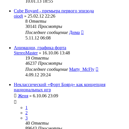
10.01.13 18:55
Cube Boyard - премьера первого эпизода
oiodj
» 25.02.12 22:26
8
Ответы
30141
Просмотры
Последнее сообщение
Дима
5.11.12 06:08
Анимации, графика форта
StereoMaster
» 16.10.06 13:48
19
Ответы
46237
Просмотры
Последнее сообщение
Marty_McFly
4.09.12 20:24
Неклассический «Форт Боярд» как концепция
национальных игр
Женя
» 6.10.06 23:09
1
2
3
40
Ответы
89643
Просмотры