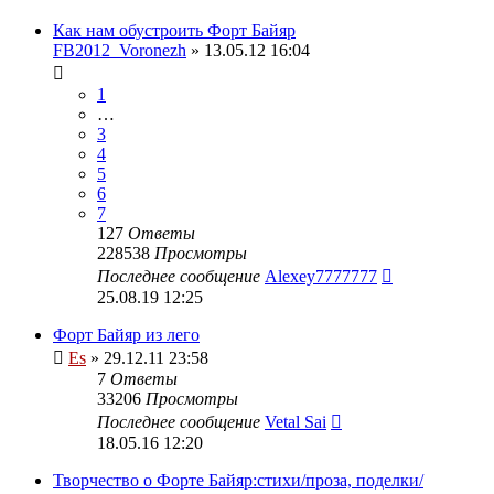
Как нам обустроить Форт Байяр
FB2012_Voronezh
» 13.05.12 16:04
1
…
3
4
5
6
7
127
Ответы
228538
Просмотры
Последнее сообщение
Alexey7777777
25.08.19 12:25
Форт Байяр из лего
Es
» 29.12.11 23:58
7
Ответы
33206
Просмотры
Последнее сообщение
Vetal Sai
18.05.16 12:20
Творчество о Форте Байяр:стихи/проза, поделки/