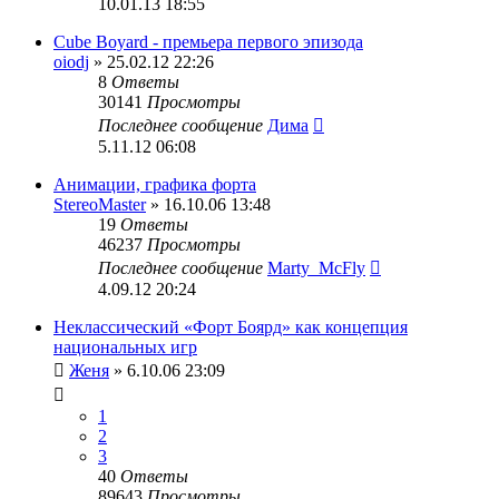
10.01.13 18:55
Cube Boyard - премьера первого эпизода
oiodj
» 25.02.12 22:26
8
Ответы
30141
Просмотры
Последнее сообщение
Дима
5.11.12 06:08
Анимации, графика форта
StereoMaster
» 16.10.06 13:48
19
Ответы
46237
Просмотры
Последнее сообщение
Marty_McFly
4.09.12 20:24
Неклассический «Форт Боярд» как концепция
национальных игр
Женя
» 6.10.06 23:09
1
2
3
40
Ответы
89643
Просмотры