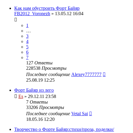
Как нам обустроить Форт Байяр
FB2012_Voronezh
» 13.05.12 16:04
1
…
3
4
5
6
7
127
Ответы
228538
Просмотры
Последнее сообщение
Alexey7777777
25.08.19 12:25
Форт Байяр из лего
Es
» 29.12.11 23:58
7
Ответы
33206
Просмотры
Последнее сообщение
Vetal Sai
18.05.16 12:20
Творчество о Форте Байяр:стихи/проза, поделки/