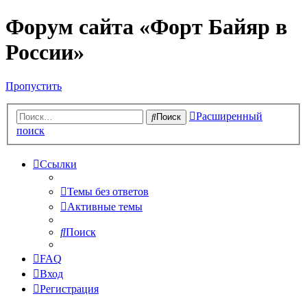
Форум сайта «Форт Байяр в
России»
Пропустить
Расширенный
Поиск
поиск
Ссылки
Темы без ответов
Активные темы
Поиск
FAQ
Вход
Регистрация