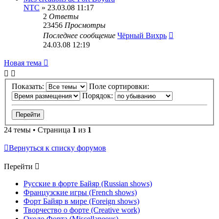
NTC
» 23.03.08 11:17
2
Ответы
23456
Просмотры
Последнее сообщение
Чёрный Вихрь
24.03.08 12:19
Новая тема
Показать:
Поле сортировки:
Порядок:
24 темы • Страница
1
из
1
Вернуться к списку форумов
Перейти
Русские в форте Байяр (Russian shows)
Французские игры (French shows)
Форт Байяр в мире (Foreign shows)
Творчество о форте (Creative work)
Около Форта (Miscellaneous)