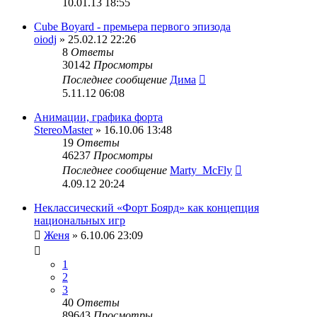
10.01.13 18:55
Cube Boyard - премьера первого эпизода
oiodj
» 25.02.12 22:26
8
Ответы
30142
Просмотры
Последнее сообщение
Дима
5.11.12 06:08
Анимации, графика форта
StereoMaster
» 16.10.06 13:48
19
Ответы
46237
Просмотры
Последнее сообщение
Marty_McFly
4.09.12 20:24
Неклассический «Форт Боярд» как концепция
национальных игр
Женя
» 6.10.06 23:09
1
2
3
40
Ответы
89643
Просмотры