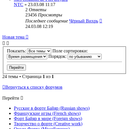
NTC
» 23.03.08 11:17
2
Ответы
23456
Просмотры
Последнее сообщение
Чёрный Вихрь
24.03.08 12:19
Новая тема
Показать:
Поле сортировки:
Порядок:
24 темы • Страница
1
из
1
Вернуться к списку форумов
Перейти
Русские в форте Байяр (Russian shows)
Французские игры (French shows)
Форт Байяр в мире (Foreign shows)
Творчество о форте (Creative work)
Около Форта (Miscellaneous)