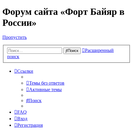
Форум сайта «Форт Байяр в
России»
Пропустить
Расширенный
Поиск
поиск
Ссылки
Темы без ответов
Активные темы
Поиск
FAQ
Вход
Регистрация