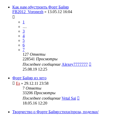
Как нам обустроить Форт Байяр
FB2012_Voronezh
» 13.05.12 16:04
1
…
3
4
5
6
7
127
Ответы
228541
Просмотры
Последнее сообщение
Alexey7777777
25.08.19 12:25
Форт Байяр из лего
Es
» 29.12.11 23:58
7
Ответы
33206
Просмотры
Последнее сообщение
Vetal Sai
18.05.16 12:20
Творчество о Форте Байяр:стихи/проза, поделки/