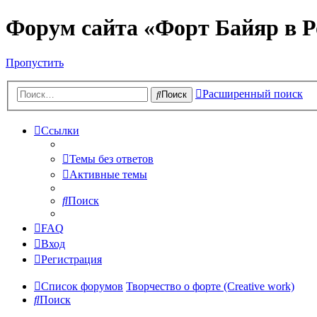
Форум сайта «Форт Байяр в Р
Пропустить
Расширенный поиск
Поиск
Ссылки
Темы без ответов
Активные темы
Поиск
FAQ
Вход
Регистрация
Список форумов
Творчество о форте (Creative work)
Поиск