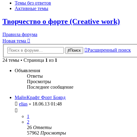
Темы без ответов
Активные темы
Творчество о форте (Creative work)
Правила форума
Новая тема
Расширенный поиск
Поиск
24 темы • Страница
1
из
1
Объявления
Ответы
Просмотры
Последнее сообщение
МайнКрафт Форт Боярд
elias
» 18.06.13 01:48
1
2
26
Ответы
57962
Просмотры