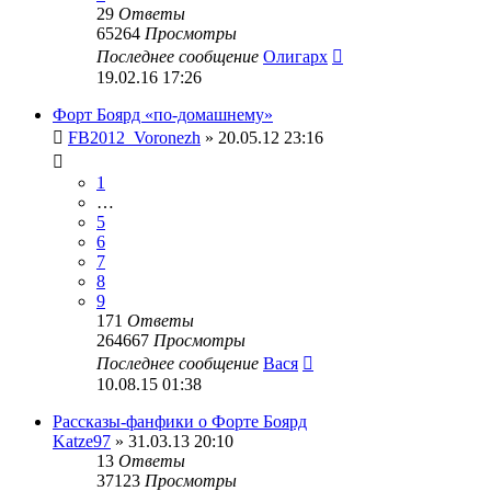
29
Ответы
65264
Просмотры
Последнее сообщение
Олигарх
19.02.16 17:26
Форт Боярд «по-домашнему»
FB2012_Voronezh
» 20.05.12 23:16
1
…
5
6
7
8
9
171
Ответы
264667
Просмотры
Последнее сообщение
Вася
10.08.15 01:38
Рассказы-фанфики о Форте Боярд
Katze97
» 31.03.13 20:10
13
Ответы
37123
Просмотры