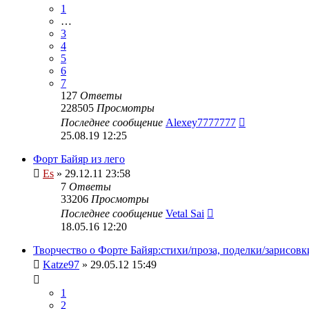
1
…
3
4
5
6
7
127
Ответы
228505
Просмотры
Последнее сообщение
Alexey7777777
25.08.19 12:25
Форт Байяр из лего
Es
» 29.12.11 23:58
7
Ответы
33206
Просмотры
Последнее сообщение
Vetal Sai
18.05.16 12:20
Творчество о Форте Байяр:стихи/проза, поделки/зарисовк
Katze97
» 29.05.12 15:49
1
2