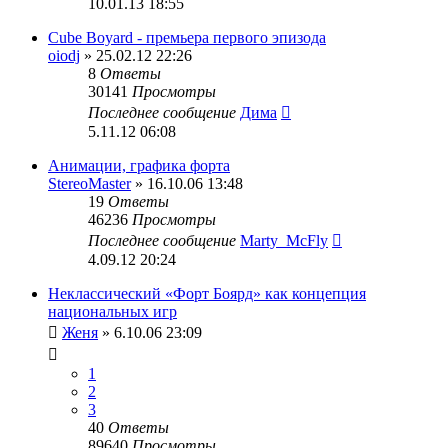
10.01.13 18:55
Cube Boyard - премьера первого эпизода
oiodj
» 25.02.12 22:26
8
Ответы
30141
Просмотры
Последнее сообщение
Дима
5.11.12 06:08
Анимации, графика форта
StereoMaster
» 16.10.06 13:48
19
Ответы
46236
Просмотры
Последнее сообщение
Marty_McFly
4.09.12 20:24
Неклассический «Форт Боярд» как концепция
национальных игр
Женя
» 6.10.06 23:09
1
2
3
40
Ответы
89640
Просмотры