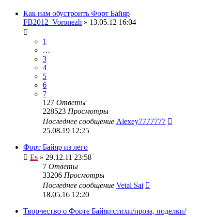
Как нам обустроить Форт Байяр
FB2012_Voronezh
» 13.05.12 16:04
1
…
3
4
5
6
7
127
Ответы
228523
Просмотры
Последнее сообщение
Alexey7777777
25.08.19 12:25
Форт Байяр из лего
Es
» 29.12.11 23:58
7
Ответы
33206
Просмотры
Последнее сообщение
Vetal Sai
18.05.16 12:20
Творчество о Форте Байяр:стихи/проза, поделки/