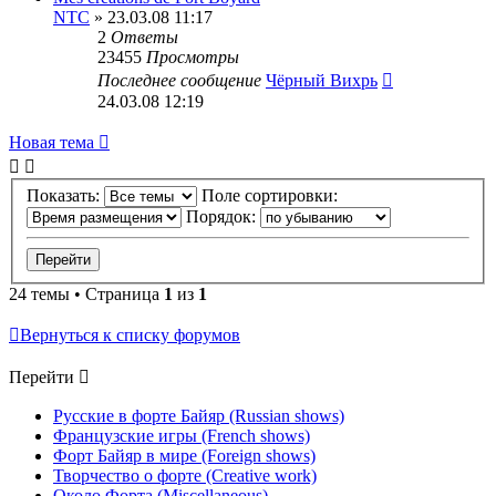
NTC
» 23.03.08 11:17
2
Ответы
23455
Просмотры
Последнее сообщение
Чёрный Вихрь
24.03.08 12:19
Новая тема
Показать:
Поле сортировки:
Порядок:
24 темы • Страница
1
из
1
Вернуться к списку форумов
Перейти
Русские в форте Байяр (Russian shows)
Французские игры (French shows)
Форт Байяр в мире (Foreign shows)
Творчество о форте (Creative work)
Около Форта (Miscellaneous)