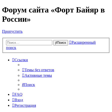
Форум сайта «Форт Байяр в
России»
Пропустить
Расширенный
Поиск
поиск
Ссылки
Темы без ответов
Активные темы
Поиск
FAQ
Вход
Регистрация