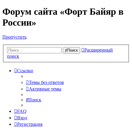
Форум сайта «Форт Байяр в
России»
Пропустить
Расширенный
Поиск
поиск
Ссылки
Темы без ответов
Активные темы
Поиск
FAQ
Вход
Регистрация