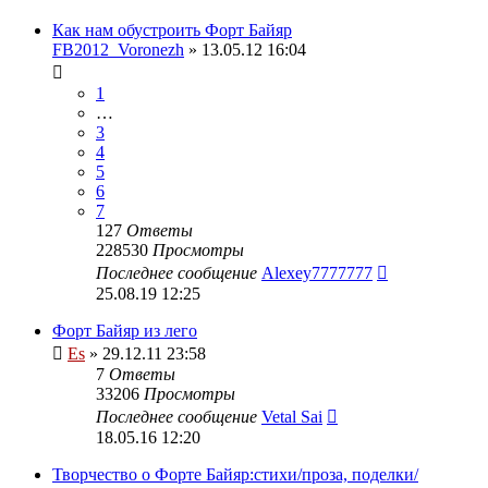
Как нам обустроить Форт Байяр
FB2012_Voronezh
» 13.05.12 16:04
1
…
3
4
5
6
7
127
Ответы
228530
Просмотры
Последнее сообщение
Alexey7777777
25.08.19 12:25
Форт Байяр из лего
Es
» 29.12.11 23:58
7
Ответы
33206
Просмотры
Последнее сообщение
Vetal Sai
18.05.16 12:20
Творчество о Форте Байяр:стихи/проза, поделки/