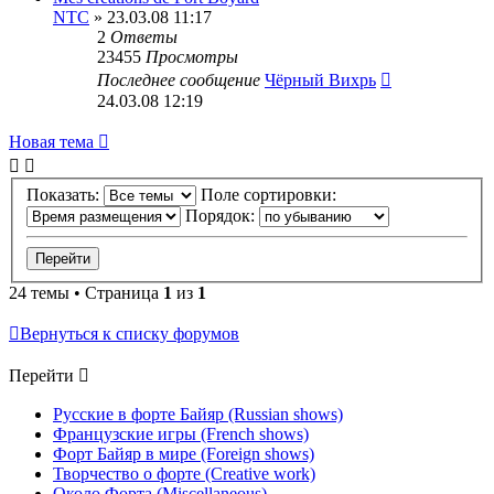
NTC
» 23.03.08 11:17
2
Ответы
23455
Просмотры
Последнее сообщение
Чёрный Вихрь
24.03.08 12:19
Новая тема
Показать:
Поле сортировки:
Порядок:
24 темы • Страница
1
из
1
Вернуться к списку форумов
Перейти
Русские в форте Байяр (Russian shows)
Французские игры (French shows)
Форт Байяр в мире (Foreign shows)
Творчество о форте (Creative work)
Около Форта (Miscellaneous)