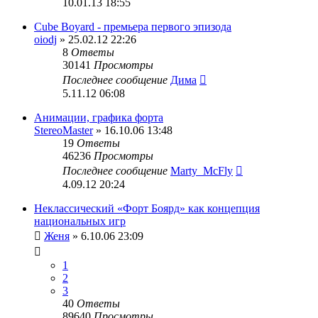
10.01.13 18:55
Cube Boyard - премьера первого эпизода
oiodj
» 25.02.12 22:26
8
Ответы
30141
Просмотры
Последнее сообщение
Дима
5.11.12 06:08
Анимации, графика форта
StereoMaster
» 16.10.06 13:48
19
Ответы
46236
Просмотры
Последнее сообщение
Marty_McFly
4.09.12 20:24
Неклассический «Форт Боярд» как концепция
национальных игр
Женя
» 6.10.06 23:09
1
2
3
40
Ответы
89640
Просмотры