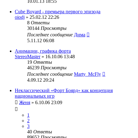
10.01.13 18:55
Cube Boyard - премьера первого эпизода
oiodj
» 25.02.12 22:26
8
Ответы
30144
Просмотры
Последнее сообщение
Дима
5.11.12 06:08
Анимации, графика форта
StereoMaster
» 16.10.06 13:48
19
Ответы
46239
Просмотры
Последнее сообщение
Marty_McFly
4.09.12 20:24
Неклассический «Форт Боярд» как концепция
национальных игр
Женя
» 6.10.06 23:09
1
2
3
40
Ответы
89652
Просмотры