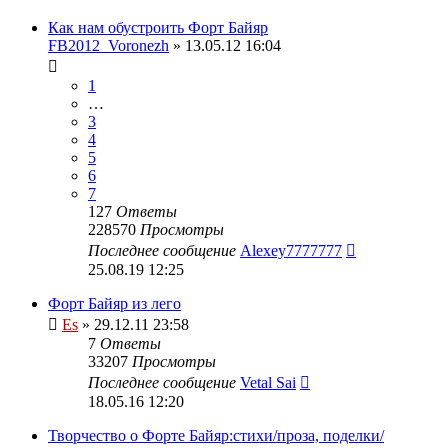
Как нам обустроить Форт Байяр
FB2012_Voronezh
» 13.05.12 16:04
1
…
3
4
5
6
7
127
Ответы
228570
Просмотры
Последнее сообщение
Alexey7777777
25.08.19 12:25
Форт Байяр из лего
Es
» 29.12.11 23:58
7
Ответы
33207
Просмотры
Последнее сообщение
Vetal Sai
18.05.16 12:20
Творчество о Форте Байяр:стихи/проза, поделки/