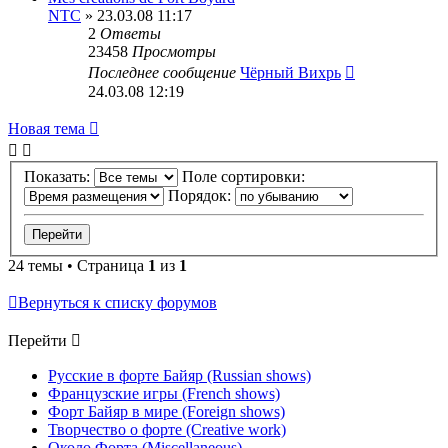
NTC
» 23.03.08 11:17
2
Ответы
23458
Просмотры
Последнее сообщение
Чёрный Вихрь
24.03.08 12:19
Новая тема
Показать:
Поле сортировки:
Порядок:
24 темы • Страница
1
из
1
Вернуться к списку форумов
Перейти
Русские в форте Байяр (Russian shows)
Французские игры (French shows)
Форт Байяр в мире (Foreign shows)
Творчество о форте (Creative work)
Около Форта (Miscellaneous)