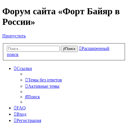
Форум сайта «Форт Байяр в
России»
Пропустить
Расширенный
Поиск
поиск
Ссылки
Темы без ответов
Активные темы
Поиск
FAQ
Вход
Регистрация