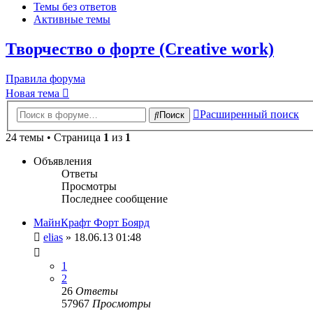
Темы без ответов
Активные темы
Творчество о форте (Creative work)
Правила форума
Новая тема
Расширенный поиск
Поиск
24 темы • Страница
1
из
1
Объявления
Ответы
Просмотры
Последнее сообщение
МайнКрафт Форт Боярд
elias
» 18.06.13 01:48
1
2
26
Ответы
57967
Просмотры