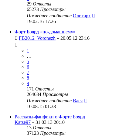
29
Ответы
65273
Просмотры
Последнее сообщение
Олигарх
19.02.16 17:26
Форт Боярд «по-домашнему»
FB2012_Voronezh
» 20.05.12 23:16
1
…
5
6
7
8
9
171
Ответы
264684
Просмотры
Последнее сообщение
Вася
10.08.15 01:38
Рассказы-фанфики о Форте Боярд
Katze97
» 31.03.13 20:10
13
Ответы
37123
Просмотры