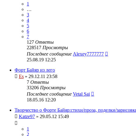
1
…
3
4
5
6
7
127
Ответы
228517
Просмотры
Последнее сообщение
Alexey7777777
25.08.19 12:25
Форт Байяр из лего
Es
» 29.12.11 23:58
7
Ответы
33206
Просмотры
Последнее сообщение
Vetal Sai
18.05.16 12:20
Творчество о Форте Байяр:стихи/проза, поделки/зарисовк
Katze97
» 29.05.12 15:49
1
2