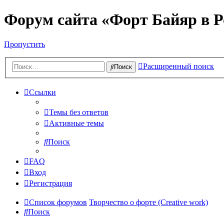
Форум сайта «Форт Байяр в Р
Пропустить
Расширенный поиск
Поиск
Ссылки
Темы без ответов
Активные темы
Поиск
FAQ
Вход
Регистрация
Список форумов
Творчество о форте (Creative work)
Поиск