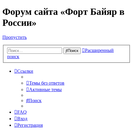
Форум сайта «Форт Байяр в
России»
Пропустить
Расширенный
Поиск
поиск
Ссылки
Темы без ответов
Активные темы
Поиск
FAQ
Вход
Регистрация