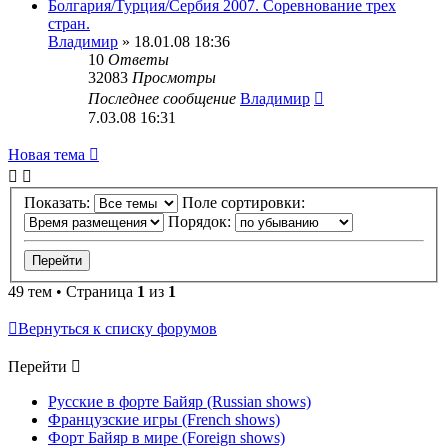
Болгария/Турция/Сербия 2007. Соревнование трех
стран.
Владимир
» 18.01.08 18:36
10
Ответы
32083
Просмотры
Последнее сообщение
Владимир
7.03.08 16:31
Новая тема
Показать:
Поле сортировки:
Порядок:
49 тем • Страница
1
из
1
Вернуться к списку форумов
Перейти
Русские в форте Байяр (Russian shows)
Французские игры (French shows)
Форт Байяр в мире (Foreign shows)