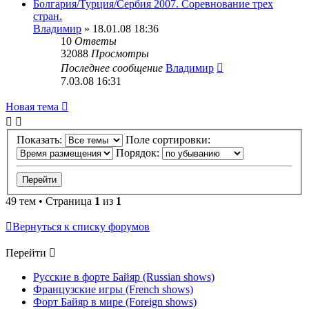
Болгария/Турция/Сербия 2007. Соревнование трех
стран.
Владимир
» 18.01.08 18:36
10
Ответы
32088
Просмотры
Последнее сообщение
Владимир
7.03.08 16:31
Новая тема
Показать:
Поле сортировки:
Порядок:
49 тем • Страница
1
из
1
Вернуться к списку форумов
Перейти
Русские в форте Байяр (Russian shows)
Французские игры (French shows)
Форт Байяр в мире (Foreign shows)