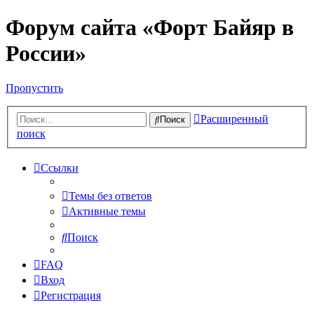
Форум сайта «Форт Байяр в
России»
Пропустить
Расширенный
Поиск
поиск
Ссылки
Темы без ответов
Активные темы
Поиск
FAQ
Вход
Регистрация