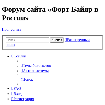
Форум сайта «Форт Байяр в
России»
Пропустить
Расширенный
Поиск
поиск
Ссылки
Темы без ответов
Активные темы
Поиск
FAQ
Вход
Регистрация