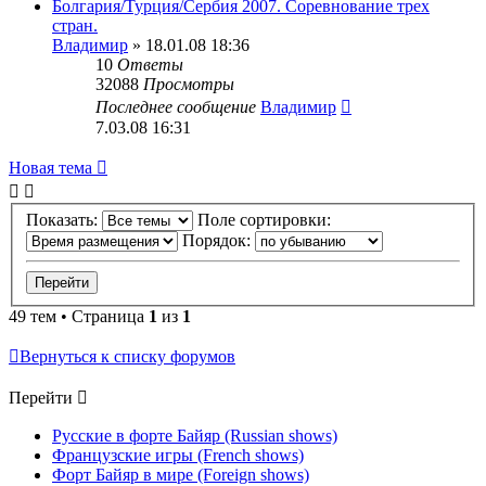
Болгария/Турция/Сербия 2007. Соревнование трех
стран.
Владимир
» 18.01.08 18:36
10
Ответы
32088
Просмотры
Последнее сообщение
Владимир
7.03.08 16:31
Новая тема
Показать:
Поле сортировки:
Порядок:
49 тем • Страница
1
из
1
Вернуться к списку форумов
Перейти
Русские в форте Байяр (Russian shows)
Французские игры (French shows)
Форт Байяр в мире (Foreign shows)