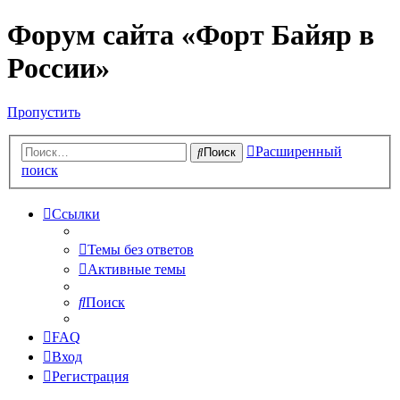
Форум сайта «Форт Байяр в
России»
Пропустить
Расширенный
Поиск
поиск
Ссылки
Темы без ответов
Активные темы
Поиск
FAQ
Вход
Регистрация