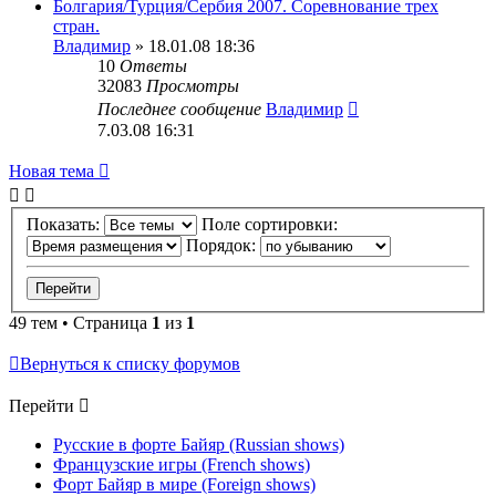
Болгария/Турция/Сербия 2007. Соревнование трех
стран.
Владимир
» 18.01.08 18:36
10
Ответы
32083
Просмотры
Последнее сообщение
Владимир
7.03.08 16:31
Новая тема
Показать:
Поле сортировки:
Порядок:
49 тем • Страница
1
из
1
Вернуться к списку форумов
Перейти
Русские в форте Байяр (Russian shows)
Французские игры (French shows)
Форт Байяр в мире (Foreign shows)