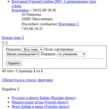
Болгария/Турция/Сербия 2007. Соревнование трех
стран.
Владимир
» 18.01.08 18:36
10
Ответы
32085
Просмотры
Последнее сообщение
Владимир
7.03.08 16:31
Новая тема
Показать:
Поле сортировки:
Порядок:
49 тем • Страница
1
из
1
Вернуться к списку форумов
Перейти
Русские в форте Байяр (Russian shows)
Французские игры (French shows)
Форт Байяр в мире (Foreign shows)