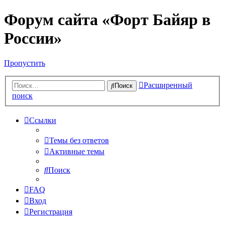
Форум сайта «Форт Байяр в
России»
Пропустить
Расширенный
Поиск
поиск
Ссылки
Темы без ответов
Активные темы
Поиск
FAQ
Вход
Регистрация