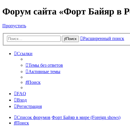
Форум сайта «Форт Байяр в Р
Пропустить
Расширенный поиск
Поиск
Ссылки
Темы без ответов
Активные темы
Поиск
FAQ
Вход
Регистрация
Список форумов
Форт Байяр в мире (Foreign shows)
Поиск