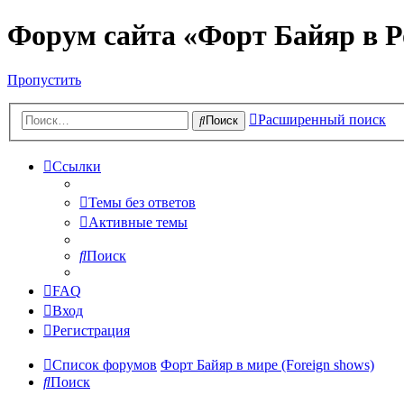
Форум сайта «Форт Байяр в Р
Пропустить
Расширенный поиск
Поиск
Ссылки
Темы без ответов
Активные темы
Поиск
FAQ
Вход
Регистрация
Список форумов
Форт Байяр в мире (Foreign shows)
Поиск