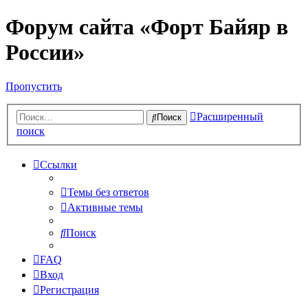
Форум сайта «Форт Байяр в
России»
Пропустить
Расширенный
Поиск
поиск
Ссылки
Темы без ответов
Активные темы
Поиск
FAQ
Вход
Регистрация