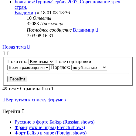
Болгария/Турция/Сербия 2007. Соревнование трех
стран.
Владимир
» 18.01.08 18:36
10
Ответы
32083
Просмотры
Последнее сообщение
Владимир
7.03.08 16:31
Новая тема
Показать:
Поле сортировки:
Порядок:
49 тем • Страница
1
из
1
Вернуться к списку форумов
Перейти
Русские в форте Байяр (Russian shows)
Французские игры (French shows)
Форт Байяр в мире (Foreign shows)