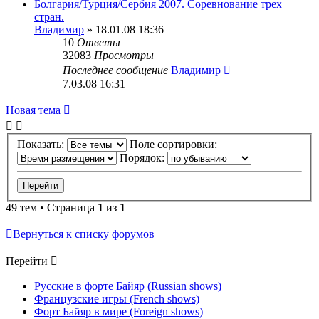
Болгария/Турция/Сербия 2007. Соревнование трех
стран.
Владимир
» 18.01.08 18:36
10
Ответы
32083
Просмотры
Последнее сообщение
Владимир
7.03.08 16:31
Новая тема
Показать:
Поле сортировки:
Порядок:
49 тем • Страница
1
из
1
Вернуться к списку форумов
Перейти
Русские в форте Байяр (Russian shows)
Французские игры (French shows)
Форт Байяр в мире (Foreign shows)