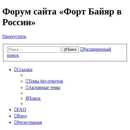
Форум сайта «Форт Байяр в
России»
Пропустить
Расширенный
Поиск
поиск
Ссылки
Темы без ответов
Активные темы
Поиск
FAQ
Вход
Регистрация