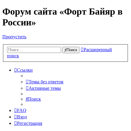
Форум сайта «Форт Байяр в
России»
Пропустить
Расширенный
Поиск
поиск
Ссылки
Темы без ответов
Активные темы
Поиск
FAQ
Вход
Регистрация