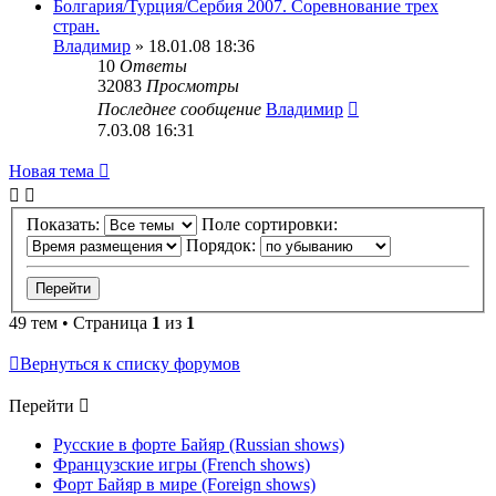
Болгария/Турция/Сербия 2007. Соревнование трех
стран.
Владимир
» 18.01.08 18:36
10
Ответы
32083
Просмотры
Последнее сообщение
Владимир
7.03.08 16:31
Новая тема
Показать:
Поле сортировки:
Порядок:
49 тем • Страница
1
из
1
Вернуться к списку форумов
Перейти
Русские в форте Байяр (Russian shows)
Французские игры (French shows)
Форт Байяр в мире (Foreign shows)