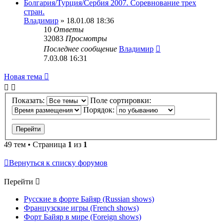
Болгария/Турция/Сербия 2007. Соревнование трех
стран.
Владимир
» 18.01.08 18:36
10
Ответы
32083
Просмотры
Последнее сообщение
Владимир
7.03.08 16:31
Новая тема
Показать:
Поле сортировки:
Порядок:
49 тем • Страница
1
из
1
Вернуться к списку форумов
Перейти
Русские в форте Байяр (Russian shows)
Французские игры (French shows)
Форт Байяр в мире (Foreign shows)