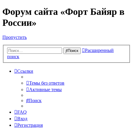
Форум сайта «Форт Байяр в
России»
Пропустить
Расширенный
Поиск
поиск
Ссылки
Темы без ответов
Активные темы
Поиск
FAQ
Вход
Регистрация