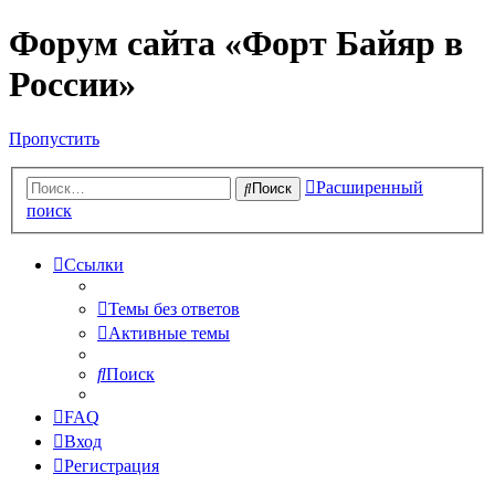
Форум сайта «Форт Байяр в
России»
Пропустить
Расширенный
Поиск
поиск
Ссылки
Темы без ответов
Активные темы
Поиск
FAQ
Вход
Регистрация