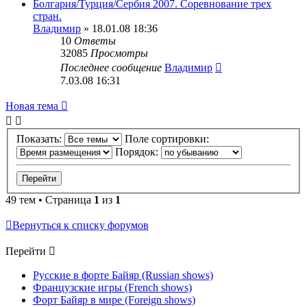
Болгария/Турция/Сербия 2007. Соревнование трех
стран.
Владимир
» 18.01.08 18:36
10
Ответы
32085
Просмотры
Последнее сообщение
Владимир
7.03.08 16:31
Новая тема
Показать:
Поле сортировки:
Порядок:
49 тем • Страница
1
из
1
Вернуться к списку форумов
Перейти
Русские в форте Байяр (Russian shows)
Французские игры (French shows)
Форт Байяр в мире (Foreign shows)