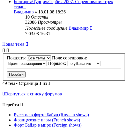
Болгария/Турция/Сербия 2007. Соревнование трех
стран.
Владимир
» 18.01.08 18:36
10
Ответы
32086
Просмотры
Последнее сообщение
Владимир
7.03.08 16:31
Новая тема
Показать:
Поле сортировки:
Порядок:
49 тем • Страница
1
из
1
Вернуться к списку форумов
Перейти
Русские в форте Байяр (Russian shows)
Французские игры (French shows)
Форт Байяр в мире (Foreign shows)