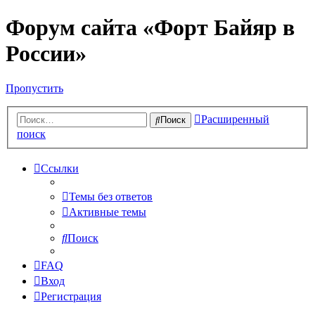
Форум сайта «Форт Байяр в
России»
Пропустить
Расширенный
Поиск
поиск
Ссылки
Темы без ответов
Активные темы
Поиск
FAQ
Вход
Регистрация