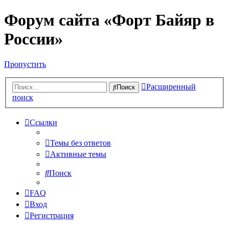
Форум сайта «Форт Байяр в
России»
Пропустить
Расширенный
Поиск
поиск
Ссылки
Темы без ответов
Активные темы
Поиск
FAQ
Вход
Регистрация