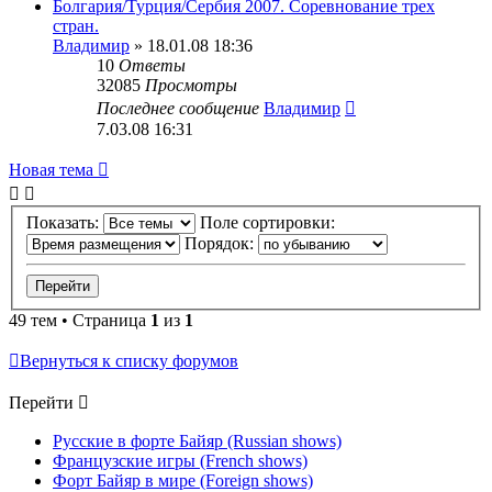
Болгария/Турция/Сербия 2007. Соревнование трех
стран.
Владимир
» 18.01.08 18:36
10
Ответы
32085
Просмотры
Последнее сообщение
Владимир
7.03.08 16:31
Новая тема
Показать:
Поле сортировки:
Порядок:
49 тем • Страница
1
из
1
Вернуться к списку форумов
Перейти
Русские в форте Байяр (Russian shows)
Французские игры (French shows)
Форт Байяр в мире (Foreign shows)