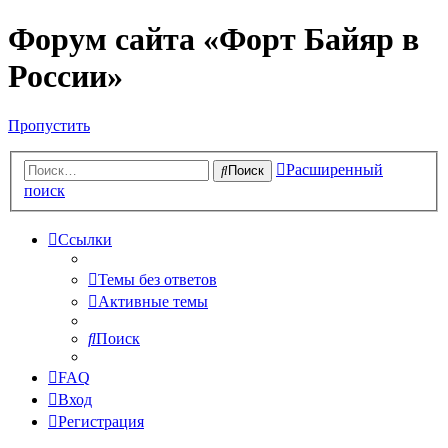
Форум сайта «Форт Байяр в
России»
Пропустить
Расширенный
Поиск
поиск
Ссылки
Темы без ответов
Активные темы
Поиск
FAQ
Вход
Регистрация