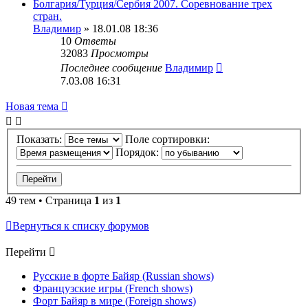
Болгария/Турция/Сербия 2007. Соревнование трех
стран.
Владимир
» 18.01.08 18:36
10
Ответы
32083
Просмотры
Последнее сообщение
Владимир
7.03.08 16:31
Новая тема
Показать:
Поле сортировки:
Порядок:
49 тем • Страница
1
из
1
Вернуться к списку форумов
Перейти
Русские в форте Байяр (Russian shows)
Французские игры (French shows)
Форт Байяр в мире (Foreign shows)