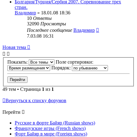
Болгария/Турция/Сербия 2007. Соревнование трех
стран.
Владимир
» 18.01.08 18:36
10
Ответы
32090
Просмотры
Последнее сообщение
Владимир
7.03.08 16:31
Новая тема
Показать:
Поле сортировки:
Порядок:
49 тем • Страница
1
из
1
Вернуться к списку форумов
Перейти
Русские в форте Байяр (Russian shows)
Французские игры (French shows)
Форт Байяр в мире (Foreign shows)