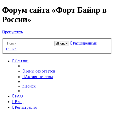
Форум сайта «Форт Байяр в
России»
Пропустить
Расширенный
Поиск
поиск
Ссылки
Темы без ответов
Активные темы
Поиск
FAQ
Вход
Регистрация