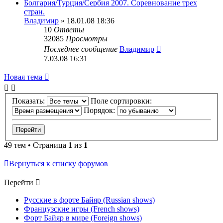
Болгария/Турция/Сербия 2007. Соревнование трех
стран.
Владимир
» 18.01.08 18:36
10
Ответы
32085
Просмотры
Последнее сообщение
Владимир
7.03.08 16:31
Новая тема
Показать:
Поле сортировки:
Порядок:
49 тем • Страница
1
из
1
Вернуться к списку форумов
Перейти
Русские в форте Байяр (Russian shows)
Французские игры (French shows)
Форт Байяр в мире (Foreign shows)