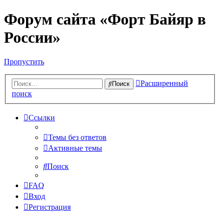
Форум сайта «Форт Байяр в
России»
Пропустить
Расширенный
Поиск
поиск
Ссылки
Темы без ответов
Активные темы
Поиск
FAQ
Вход
Регистрация