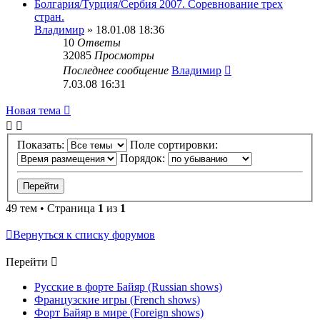
Болгария/Турция/Сербия 2007. Соревнование трех
стран.
Владимир
» 18.01.08 18:36
10
Ответы
32085
Просмотры
Последнее сообщение
Владимир
7.03.08 16:31
Новая тема
Показать:
Поле сортировки:
Порядок:
49 тем • Страница
1
из
1
Вернуться к списку форумов
Перейти
Русские в форте Байяр (Russian shows)
Французские игры (French shows)
Форт Байяр в мире (Foreign shows)