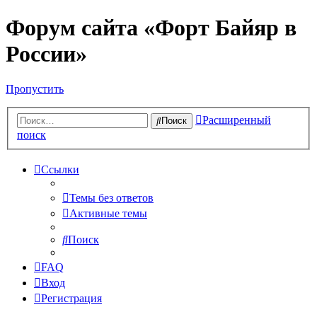
Форум сайта «Форт Байяр в
России»
Пропустить
Расширенный
Поиск
поиск
Ссылки
Темы без ответов
Активные темы
Поиск
FAQ
Вход
Регистрация