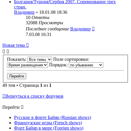
Болгария/Турция/Сербия 2007. Соревнование трех
стран.
Владимир
» 18.01.08 18:36
10
Ответы
32088
Просмотры
Последнее сообщение
Владимир
7.03.08 16:31
Новая тема
Показать:
Поле сортировки:
Порядок:
49 тем • Страница
1
из
1
Вернуться к списку форумов
Перейти
Русские в форте Байяр (Russian shows)
Французские игры (French shows)
Форт Байяр в мире (Foreign shows)