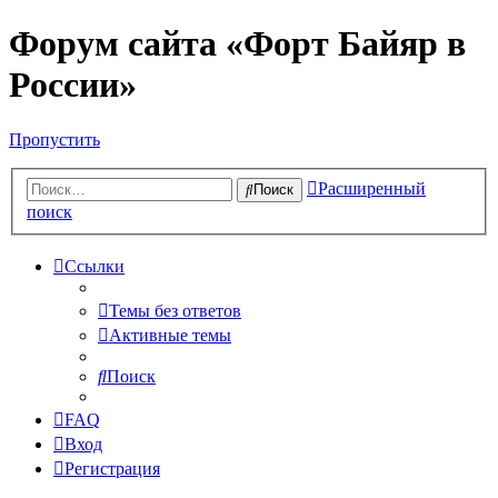
Форум сайта «Форт Байяр в
России»
Пропустить
Расширенный
Поиск
поиск
Ссылки
Темы без ответов
Активные темы
Поиск
FAQ
Вход
Регистрация