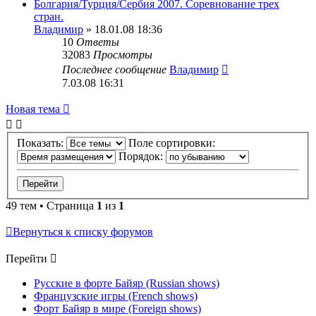
Болгария/Турция/Сербия 2007. Соревнование трех
стран.
Владимир
» 18.01.08 18:36
10
Ответы
32083
Просмотры
Последнее сообщение
Владимир
7.03.08 16:31
Новая тема
Показать:
Поле сортировки:
Порядок:
49 тем • Страница
1
из
1
Вернуться к списку форумов
Перейти
Русские в форте Байяр (Russian shows)
Французские игры (French shows)
Форт Байяр в мире (Foreign shows)