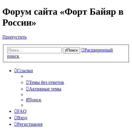
Форум сайта «Форт Байяр в
России»
Пропустить
Расширенный
Поиск
поиск
Ссылки
Темы без ответов
Активные темы
Поиск
FAQ
Вход
Регистрация