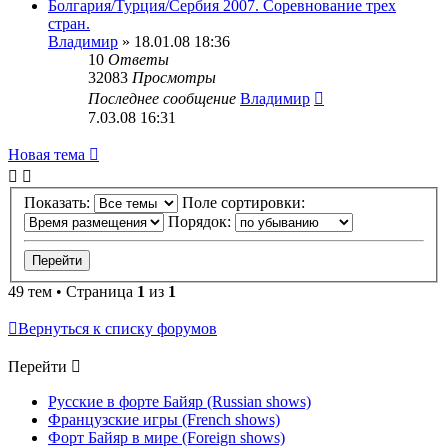
Болгария/Турция/Сербия 2007. Соревнование трех
стран.
Владимир
» 18.01.08 18:36
10
Ответы
32083
Просмотры
Последнее сообщение
Владимир
7.03.08 16:31
Новая тема
Показать:
Поле сортировки:
Порядок:
49 тем • Страница
1
из
1
Вернуться к списку форумов
Перейти
Русские в форте Байяр (Russian shows)
Французские игры (French shows)
Форт Байяр в мире (Foreign shows)