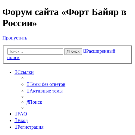
Форум сайта «Форт Байяр в
России»
Пропустить
Расширенный
Поиск
поиск
Ссылки
Темы без ответов
Активные темы
Поиск
FAQ
Вход
Регистрация