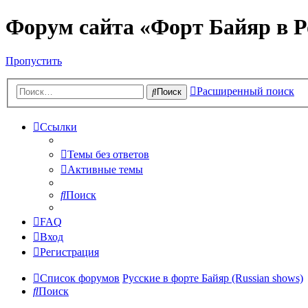
Форум сайта «Форт Байяр в Р
Пропустить
Расширенный поиск
Поиск
Ссылки
Темы без ответов
Активные темы
Поиск
FAQ
Вход
Регистрация
Список форумов
Русские в форте Байяр (Russian shows)
Поиск