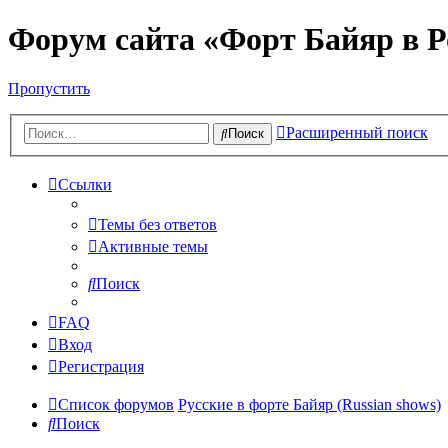
Форум сайта «Форт Байяр в Р
Пропустить
Расширенный поиск
Поиск
Ссылки
Темы без ответов
Активные темы
Поиск
FAQ
Вход
Регистрация
Список форумов
Русские в форте Байяр (Russian shows)
Поиск