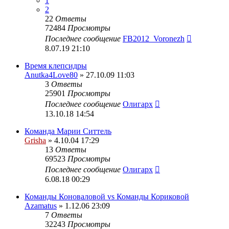
1
2
22
Ответы
72484
Просмотры
Последнее сообщение
FB2012_Voronezh
8.07.19 21:10
Время клепсидры
Anutka4Love80
» 27.10.09 11:03
3
Ответы
25901
Просмотры
Последнее сообщение
Олигарх
13.10.18 14:54
Команда Марии Ситтель
Grisha
» 4.10.04 17:29
13
Ответы
69523
Просмотры
Последнее сообщение
Олигарх
6.08.18 00:29
Команды Коноваловой vs Команды Кориковой
Azamatus
» 1.12.06 23:09
7
Ответы
32243
Просмотры