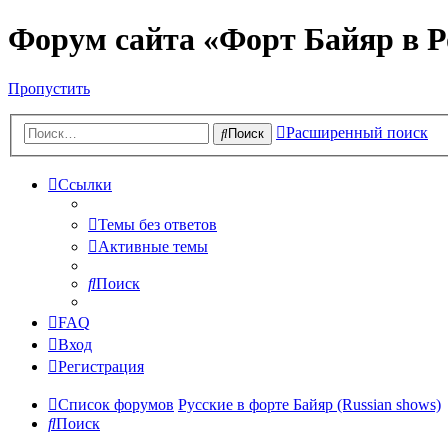
Форум сайта «Форт Байяр в Р
Пропустить
Расширенный поиск
Поиск
Ссылки
Темы без ответов
Активные темы
Поиск
FAQ
Вход
Регистрация
Список форумов
Русские в форте Байяр (Russian shows)
Поиск