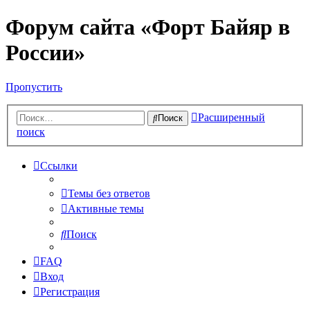
Форум сайта «Форт Байяр в
России»
Пропустить
Расширенный
Поиск
поиск
Ссылки
Темы без ответов
Активные темы
Поиск
FAQ
Вход
Регистрация