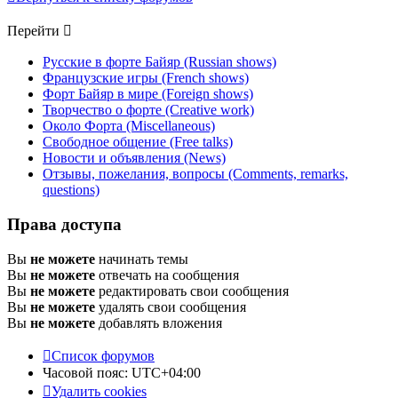
Перейти
Русские в форте Байяр (Russian shows)
Французские игры (French shows)
Форт Байяр в мире (Foreign shows)
Творчество о форте (Creative work)
Около Форта (Miscellaneous)
Свободное общение (Free talks)
Новости и объявления (News)
Отзывы, пожелания, вопросы (Comments, remarks,
questions)
Права доступа
Вы
не можете
начинать темы
Вы
не можете
отвечать на сообщения
Вы
не можете
редактировать свои сообщения
Вы
не можете
удалять свои сообщения
Вы
не можете
добавлять вложения
Список форумов
Часовой пояс:
UTC+04:00
Удалить cookies