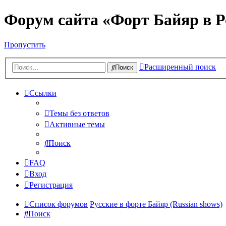
Форум сайта «Форт Байяр в Р
Пропустить
Расширенный поиск
Поиск
Ссылки
Темы без ответов
Активные темы
Поиск
FAQ
Вход
Регистрация
Список форумов
Русские в форте Байяр (Russian shows)
Поиск