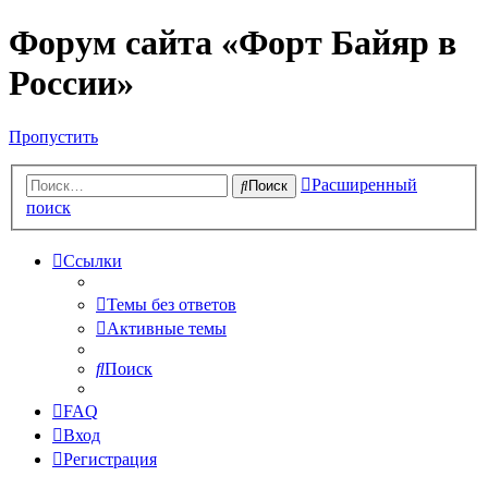
Форум сайта «Форт Байяр в
России»
Пропустить
Расширенный
Поиск
поиск
Ссылки
Темы без ответов
Активные темы
Поиск
FAQ
Вход
Регистрация