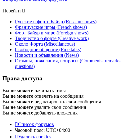
Перейти
Русские в форте Байяр (Russian shows)
Французские игры (French shows)
Форт Байяр в мире (Foreign shows)
Творчество о форте (Creative work)
Около Форта (Miscellaneous)
Свободное общение (Free talks)
Новости и объявления (News)
Отзывы, пожелания, вопросы (Comments, remarks,
questions)
Права доступа
Вы
не можете
начинать темы
Вы
не можете
отвечать на сообщения
Вы
не можете
редактировать свои сообщения
Вы
не можете
удалять свои сообщения
Вы
не можете
добавлять вложения
Список форумов
Часовой пояс:
UTC+04:00
Удалить cookies