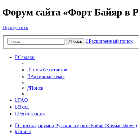
Форум сайта «Форт Байяр в Р
Пропустить
Расширенный поиск
Поиск
Ссылки
Темы без ответов
Активные темы
Поиск
FAQ
Вход
Регистрация
Список форумов
Русские в форте Байяр (Russian shows)
Поиск