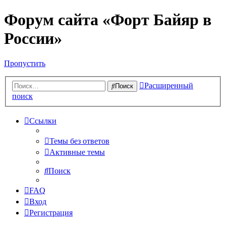
Форум сайта «Форт Байяр в
России»
Пропустить
Расширенный
Поиск
поиск
Ссылки
Темы без ответов
Активные темы
Поиск
FAQ
Вход
Регистрация