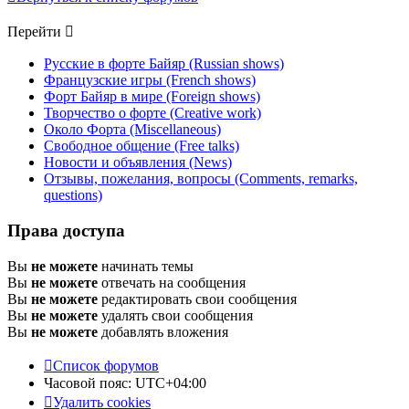
Перейти
Русские в форте Байяр (Russian shows)
Французские игры (French shows)
Форт Байяр в мире (Foreign shows)
Творчество о форте (Creative work)
Около Форта (Miscellaneous)
Свободное общение (Free talks)
Новости и объявления (News)
Отзывы, пожелания, вопросы (Comments, remarks,
questions)
Права доступа
Вы
не можете
начинать темы
Вы
не можете
отвечать на сообщения
Вы
не можете
редактировать свои сообщения
Вы
не можете
удалять свои сообщения
Вы
не можете
добавлять вложения
Список форумов
Часовой пояс:
UTC+04:00
Удалить cookies