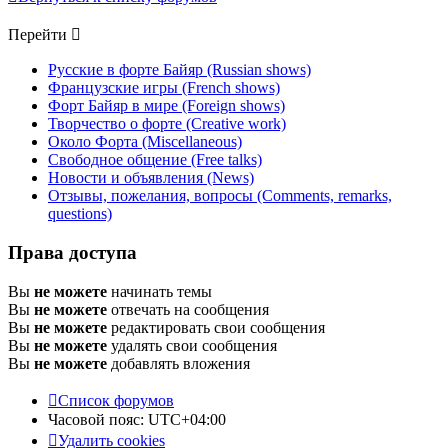
Перейти
Русские в форте Байяр (Russian shows)
Французские игры (French shows)
Форт Байяр в мире (Foreign shows)
Творчество о форте (Creative work)
Около Форта (Miscellaneous)
Свободное общение (Free talks)
Новости и объявления (News)
Отзывы, пожелания, вопросы (Comments, remarks,
questions)
Права доступа
Вы
не можете
начинать темы
Вы
не можете
отвечать на сообщения
Вы
не можете
редактировать свои сообщения
Вы
не можете
удалять свои сообщения
Вы
не можете
добавлять вложения
Список форумов
Часовой пояс:
UTC+04:00
Удалить cookies