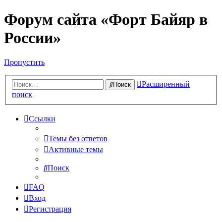
Форум сайта «Форт Байяр в
России»
Пропустить
Расширенный
Поиск
поиск
Ссылки
Темы без ответов
Активные темы
Поиск
FAQ
Вход
Регистрация