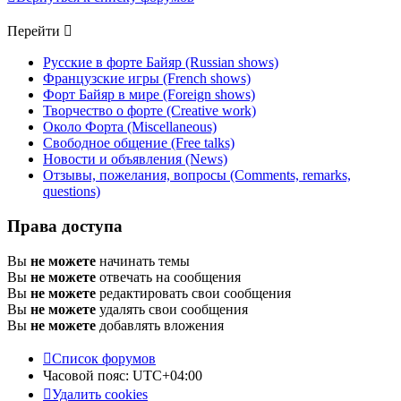
Перейти
Русские в форте Байяр (Russian shows)
Французские игры (French shows)
Форт Байяр в мире (Foreign shows)
Творчество о форте (Creative work)
Около Форта (Miscellaneous)
Свободное общение (Free talks)
Новости и объявления (News)
Отзывы, пожелания, вопросы (Comments, remarks,
questions)
Права доступа
Вы
не можете
начинать темы
Вы
не можете
отвечать на сообщения
Вы
не можете
редактировать свои сообщения
Вы
не можете
удалять свои сообщения
Вы
не можете
добавлять вложения
Список форумов
Часовой пояс:
UTC+04:00
Удалить cookies