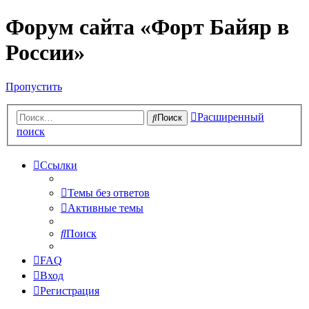
Форум сайта «Форт Байяр в
России»
Пропустить
Расширенный
Поиск
поиск
Ссылки
Темы без ответов
Активные темы
Поиск
FAQ
Вход
Регистрация