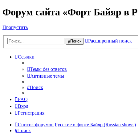
Форум сайта «Форт Байяр в Р
Пропустить
Расширенный поиск
Поиск
Ссылки
Темы без ответов
Активные темы
Поиск
FAQ
Вход
Регистрация
Список форумов
Русские в форте Байяр (Russian shows)
Поиск