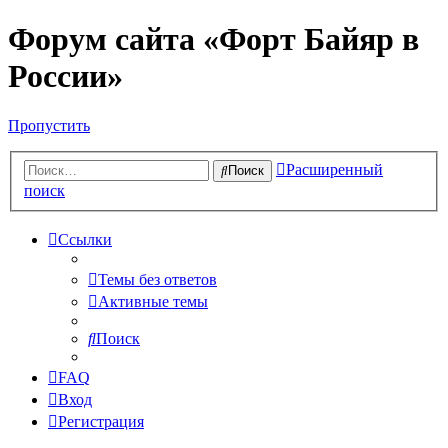
Форум сайта «Форт Байяр в
России»
Пропустить
Расширенный
Поиск
поиск
Ссылки
Темы без ответов
Активные темы
Поиск
FAQ
Вход
Регистрация