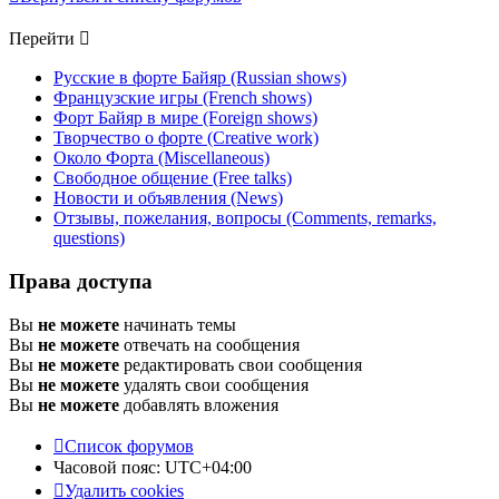
Перейти
Русские в форте Байяр (Russian shows)
Французские игры (French shows)
Форт Байяр в мире (Foreign shows)
Творчество о форте (Creative work)
Около Форта (Miscellaneous)
Свободное общение (Free talks)
Новости и объявления (News)
Отзывы, пожелания, вопросы (Comments, remarks,
questions)
Права доступа
Вы
не можете
начинать темы
Вы
не можете
отвечать на сообщения
Вы
не можете
редактировать свои сообщения
Вы
не можете
удалять свои сообщения
Вы
не можете
добавлять вложения
Список форумов
Часовой пояс:
UTC+04:00
Удалить cookies