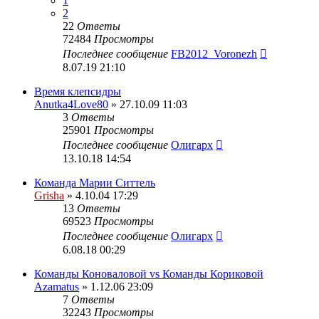
1
2
22
Ответы
72484
Просмотры
Последнее сообщение
FB2012_Voronezh
8.07.19 21:10
Время клепсидры
Anutka4Love80
» 27.10.09 11:03
3
Ответы
25901
Просмотры
Последнее сообщение
Олигарх
13.10.18 14:54
Команда Марии Ситтель
Grisha
» 4.10.04 17:29
13
Ответы
69523
Просмотры
Последнее сообщение
Олигарх
6.08.18 00:29
Команды Коноваловой vs Команды Кориковой
Azamatus
» 1.12.06 23:09
7
Ответы
32243
Просмотры