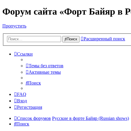
Форум сайта «Форт Байяр в Р
Пропустить
Расширенный поиск
Поиск
Ссылки
Темы без ответов
Активные темы
Поиск
FAQ
Вход
Регистрация
Список форумов
Русские в форте Байяр (Russian shows)
Поиск